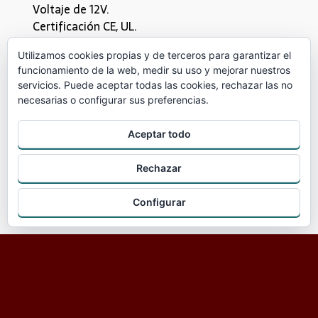
Voltaje de 12V.
Certificación CE, UL.
Garantía de 2 años.
Utilizamos cookies propias y de terceros para garantizar el
Son de alto desempeño gracias a su baja auto
funcionamiento de la web, medir su uso y mejorar nuestros
descarga.
servicios. Puede aceptar todas las cookies, rechazar las no
Mayor número de ciclos y de ciclado profundo.
necesarias o configurar sus preferencias.
Aplicaciones:
Proporcionan una mayor vida útil
Aceptar todo
Sistema de telecomunicaciones
Autos eléctricos
Rechazar
Sistemas de seguridad
UPS
Configurar
Energía solar
FICHA TÉCNICA