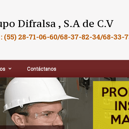
po Difralsa , S.A de C.V
 : (55) 28-71-06-60/68-37-82-34/68-33-7
ios
Contáctanos