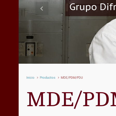
Grupo Dif
Anterior
Inicio
Productos
MDE/PDM/PDU
MDE/PD