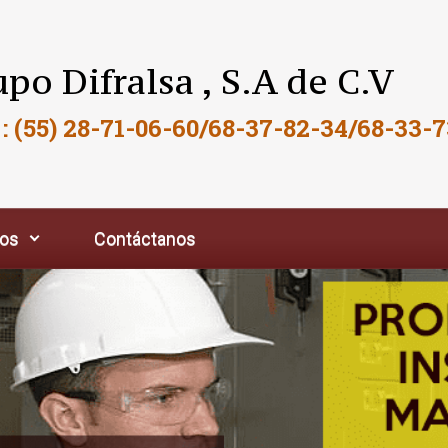
po Difralsa , S.A de C.V
 : (55) 28-71-06-60/68-37-82-34/68-33-7
ios
Contáctanos