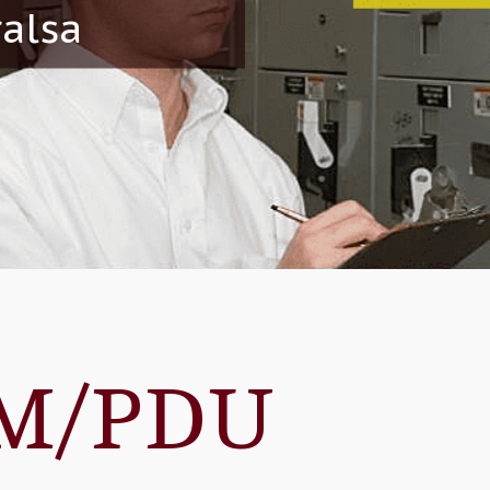
ralsa
M/PDU